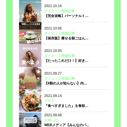
2021.10.16
ダイエット関連記事
【完全攻略】パーソナルト…
2021.10.06
ダイエット関連記事
【保存版】痩せる朝ごはん…
2021.10.05
ダイエット関連記事
【たったこれだけ！】好き…
2021.09.27
ダイエット関連記事
【9割の人が知らない】内…
2021.09.14
ブログ
『食べすぎました』を食欲…
2021.09.06
お知らせ
WEBメディア【みんなのパ…