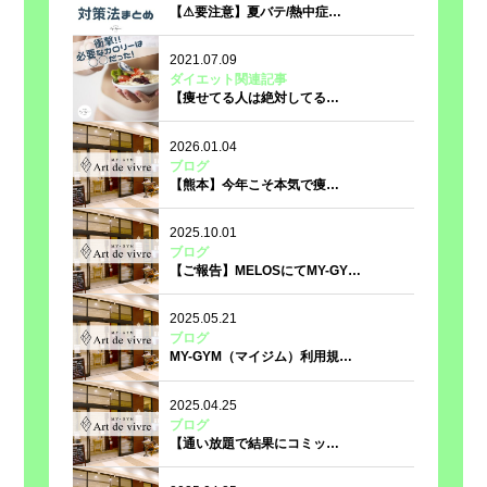
【⚠要注意】夏バテ/熱中症…
2021.07.09
ダイエット関連記事
【痩せてる人は絶対してる…
2026.01.04
ブログ
【熊本】今年こそ本気で痩…
2025.10.01
ブログ
【ご報告】MELOSにてMY-GY…
2025.05.21
ブログ
MY-GYM（マイジム）利用規…
2025.04.25
ブログ
【通い放題で結果にコミッ…