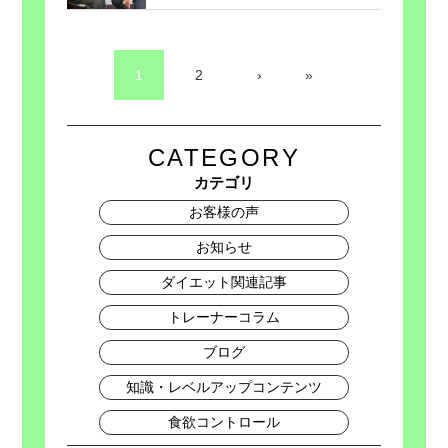
1
2
›
»
CATEGORY
カテゴリ
お客様の声
お知らせ
ダイエット関連記事
トレーナーコラム
ブログ
知識・レベルアップコンテンツ
食欲コントロール