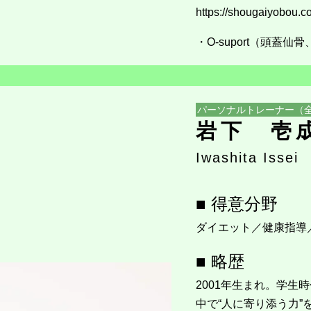
https://shougaiyobou.c
・O-suport（頭
パーソナルトレーナー（
岩下 壱
Iwashita Issei
■ 得意分野
ダイエット／健康指導
■ 略歴
2001年生まれ。学
中で“人に寄り添う力”