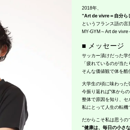
2018年、
“Art de vivre＝自
というフランス語の言
MY-GYM～Art de vi
■ メッセージ
サッカー漬けだった学
「疲れているのが当た
そんな価値観で体を酷
大学生の頃に味わった
今振り返れば“体からの
整体で原因を知り、セ
私にとって人生の転機
だからこそ私は思うの
“健康は、毎日の小さ