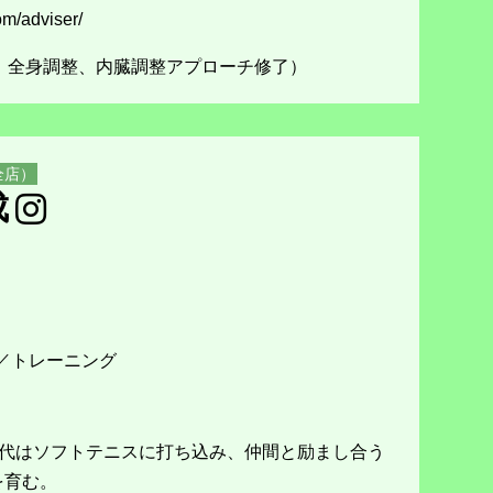
om/adviser/
蓋仙骨、全身調整、内臓調整アプローチ修了）
全店）
成
／トレーニング
生時代はソフトテニスに打ち込み、仲間と励まし合う
を育む。