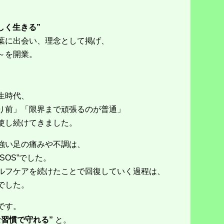
分らしく生きる”
葉に出会い、理念として掲げ、
vre～を開業。
生時代、
り前」「限界まで頑張るのが普通」
使し続けてきました。
強い足の痛みや不調は、
SOS”でした。
ルフケアを続けたことで回復していく過程は、
でした。
です。
な習慣で守れる”
と。