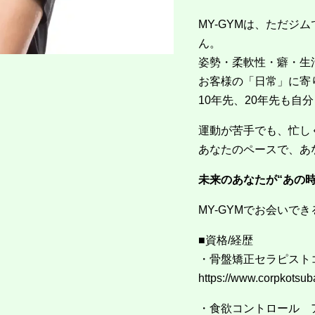
MY-GYMは、ただジ
ん。
姿勢・柔軟性・癖・生
お客様の「日常」に寄
10年先、20年先も
運動が苦手でも、忙し
あなたのペースで、あ
未来のあなたが“あの
MY-GYMでお会いで
■資格/経歴
・骨盤矯正セラピスト
https://www.corpkotsu
・食欲コントロール 