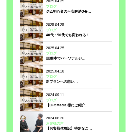
2025.04.25
ブログ
ジム初心者の不安解消Q�…
2025.04.25
ブログ
40代・50代でも変われる！…
2025.04.25
ブログ
🏋️‍♀️熊本でパーソナルジ…
2025.04.18
ブログ
新プランへの想い…
2024.09.11
ブログ
【uFit Media 様にご紹介…
2024.06.20
お客様の声
【お客様体験記】特別なこ…