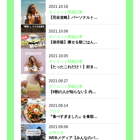
2021.10.16
ダイエット関連記事
【完全攻略】パーソナルト…
2021.10.06
ダイエット関連記事
【保存版】痩せる朝ごはん…
2021.10.05
ダイエット関連記事
【たったこれだけ！】好き…
2021.09.27
ダイエット関連記事
【9割の人が知らない】内…
2021.09.14
ブログ
『食べすぎました』を食欲…
2021.09.06
お知らせ
WEBメディア【みんなのパ…