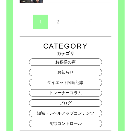
1
2
›
»
CATEGORY
カテゴリ
お客様の声
お知らせ
ダイエット関連記事
トレーナーコラム
ブログ
知識・レベルアップコンテンツ
食欲コントロール