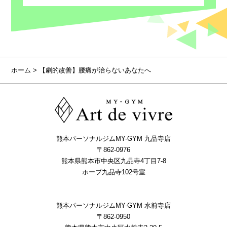
ホーム
> 【劇的改善】腰痛が治らないあなたへ
熊本パーソナルジムMY-GYM 九品寺店
〒862-0976
熊本県熊本市中央区九品寺4丁目7-8
ホープ九品寺102号室
熊本パーソナルジムMY-GYM 水前寺店
〒862-0950