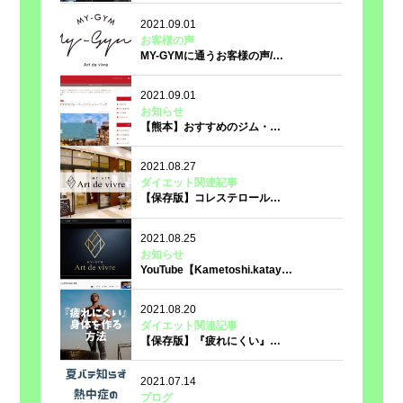
2021.09.01
お客様の声
MY-GYMに通うお客様の声/…
2021.09.01
お知らせ
【熊本】おすすめのジム・…
2021.08.27
ダイエット関連記事
【保存版】コレステロール…
2021.08.25
お知らせ
YouTube【Kametoshi.katay…
2021.08.20
ダイエット関連記事
【保存版】『疲れにくい』…
2021.07.14
ブログ