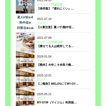
2021.08.20
ダイエット関連記事
【保存版】『疲れにくい』…
2021.07.14
ブログ
【⚠要注意】夏バテ/熱中症…
2021.07.09
ダイエット関連記事
【痩せてる人は絶対してる…
2026.01.04
ブログ
【熊本】今年こそ本気で痩…
2025.10.01
ブログ
【ご報告】MELOSにてMY-GY…
2025.05.21
ブログ
MY-GYM（マイジム）利用規…