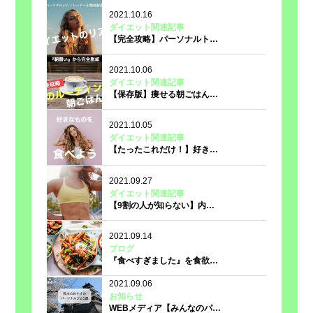
2021.10.16
ダイエット関連記事
【完全攻略】パーソナルト…
2021.10.06
ダイエット関連記事
【保存版】痩せる朝ごはん…
2021.10.05
ダイエット関連記事
【たったこれだけ！】好き…
2021.09.27
ダイエット関連記事
【9割の人が知らない】内…
2021.09.14
ブログ
『食べすぎました』を食欲…
2021.09.06
お知らせ
WEBメディア【みんなのパ…