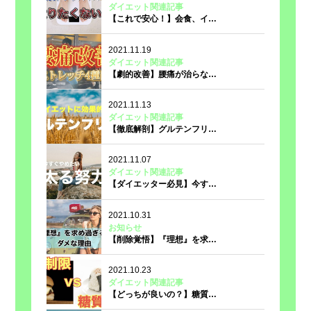
ダイエット関連記事
【これで安心！】会食、イ…
2021.11.19
ダイエット関連記事
【劇的改善】腰痛が治らな…
2021.11.13
ダイエット関連記事
【徹底解剖】グルテンフリ…
2021.11.07
ダイエット関連記事
【ダイエッター必見】今す…
2021.10.31
お知らせ
【削除覚悟】『理想』を求…
2021.10.23
ダイエット関連記事
【どっちが良いの？】糖質…