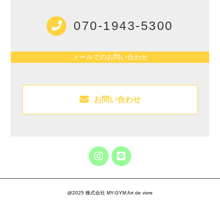
070-1943-5300
メールでのお問い合わせ
お問い合わせ
@2025 株式会社 MY-GYM Art de vivre