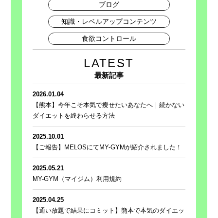
ブログ
知識・レベルアップコンテンツ
食欲コントロール
LATEST
最新記事
2026.01.04
【熊本】今年こそ本気で痩せたいあなたへ｜続かない
ダイエットを終わらせる方法
2025.10.01
【ご報告】MELOSにてMY-GYMが紹介されました！
2025.05.21
MY-GYM（マイジム）利用規約
2025.04.25
【通い放題で結果にコミット】熊本で本気のダイエッ