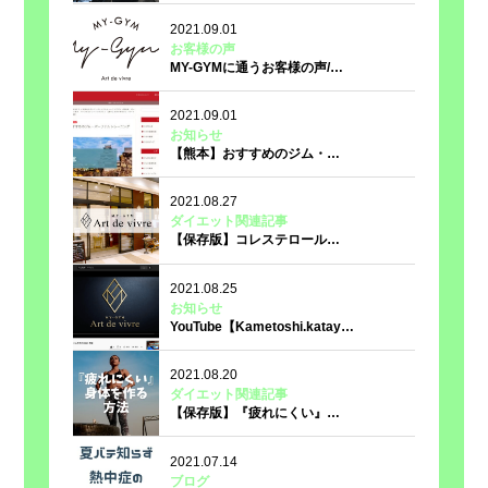
2021.09.01
お客様の声
MY-GYMに通うお客様の声/…
2021.09.01
お知らせ
【熊本】おすすめのジム・…
2021.08.27
ダイエット関連記事
【保存版】コレステロール…
2021.08.25
お知らせ
YouTube【Kametoshi.katay…
2021.08.20
ダイエット関連記事
【保存版】『疲れにくい』…
2021.07.14
ブログ