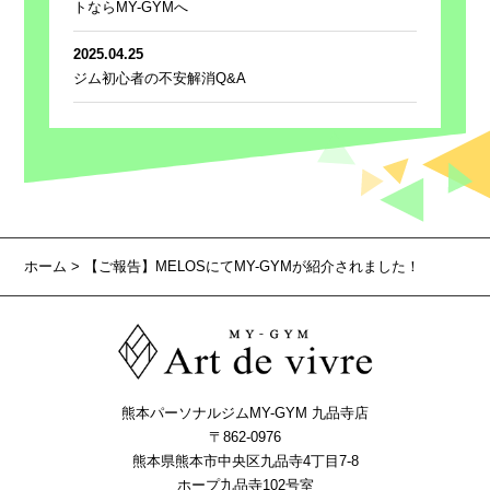
トならMY-GYMへ
2025.04.25
ジム初心者の不安解消Q&A
ホーム
> 【ご報告】MELOSにてMY-GYMが紹介されました！
熊本パーソナルジムMY-GYM 九品寺店
〒862-0976
熊本県熊本市中央区九品寺4丁目7-8
ホープ九品寺102号室