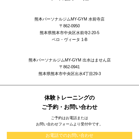
熊本パーソナルジムMY-GYM 水前寺店
〒862-0950
熊本県熊本市中央区水前寺2-20-5
ベロ・ヴィータ 1-B
熊本パーソナルジムMY-GYM 出水はません店
〒862-0941
熊本県熊本市中央区出⽔4丁⽬29-3
体験トレーニングの
ご予約・お問い合わせ
ご予約はお電話または
お問い合わせフォームより受付中です。
お電話でのお問い合わせ