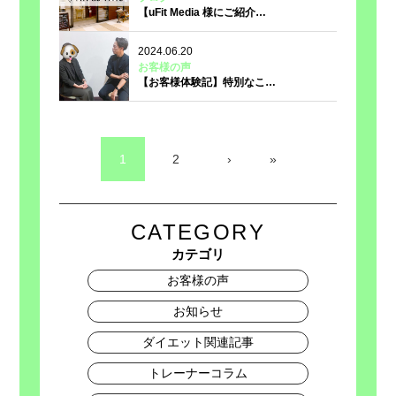
【uFit Media 様にご紹介…
2024.06.20
お客様の声
【お客様体験記】特別なこ…
1
2
›
»
CATEGORY
カテゴリ
お客様の声
お知らせ
ダイエット関連記事
トレーナーコラム