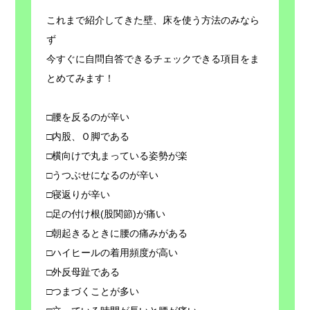
これまで紹介してきた壁、床を使う方法のみなら
ず
今すぐに自問自答できるチェックできる項目をま
とめてみます！
□腰を反るのが辛い
□内股、Ｏ脚である
□横向けで丸まっている姿勢が楽
□うつぶせになるのが辛い
□寝返りが辛い
□足の付け根(股関節)が痛い
□朝起きるときに腰の痛みがある
□ハイヒールの着用頻度が高い
□外反母趾である
□つまづくことが多い